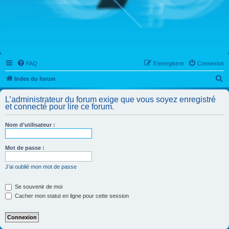
FAQ
S’enregistrer
Connexion
R
Index du forum
e
L’administrateur du forum exige que vous soyez enregistré
c
et connecté pour lire ce forum.
h
Nom d’utilisateur :
e
r
Mot de passe :
c
h
J’ai oublié mon mot de passe
e
Se souvenir de moi
r
Cacher mon statut en ligne pour cette session