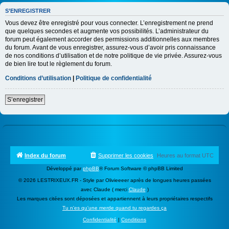
S’ENREGISTRER
Vous devez être enregistré pour vous connecter. L’enregistrement ne prend
que quelques secondes et augmente vos possibilités. L’administrateur du
forum peut également accorder des permissions additionnelles aux membres
du forum. Avant de vous enregistrer, assurez-vous d’avoir pris connaissance
de nos conditions d’utilisation et de notre politique de vie privée. Assurez-vous
de bien lire tout le règlement du forum.
Conditions d’utilisation
|
Politique de confidentialité
S’enregistrer
Index du forum
Supprimer les cookies
Heures au format
UTC
Développé par
phpBB
® Forum Software © phpBB Limited
© 2026 LESTRIXEUX.FR - Style par Olivieeeer après de longues heures passées
avec Claude ( merci
Claude
)
Les marques citées sont déposées et appartiennent à leurs propriétaires respectifs
Tu n'es qu'une merde quand tu regardes ça
Confidentialité
|
Conditions