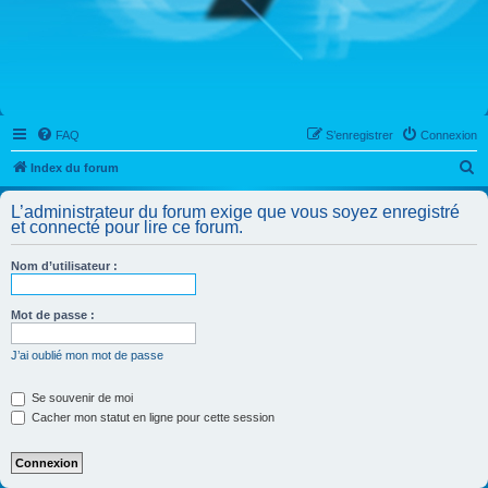
FAQ
S’enregistrer
Connexion
R
Index du forum
e
L’administrateur du forum exige que vous soyez enregistré
c
et connecté pour lire ce forum.
h
Nom d’utilisateur :
e
r
Mot de passe :
c
h
J’ai oublié mon mot de passe
e
Se souvenir de moi
r
Cacher mon statut en ligne pour cette session