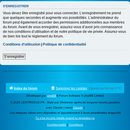
S’ENREGISTRER
Vous devez être enregistré pour vous connecter. L’enregistrement ne prend
que quelques secondes et augmente vos possibilités. L’administrateur du
forum peut également accorder des permissions additionnelles aux membres
du forum. Avant de vous enregistrer, assurez-vous d’avoir pris connaissance
de nos conditions d’utilisation et de notre politique de vie privée. Assurez-vous
de bien lire tout le règlement du forum.
Conditions d’utilisation
|
Politique de confidentialité
S’enregistrer
Index du forum
Supprimer les cookies
Heures au format
UTC
Développé par
phpBB
® Forum Software © phpBB Limited
© 2026 LESTRIXEUX.FR - Style par Olivieeeer après de longues heures passées
avec Claude ( merci
Claude
)
Les marques citées sont déposées et appartiennent à leurs propriétaires respectifs
Tu n'es qu'une merde quand tu regardes ça
Confidentialité
|
Conditions