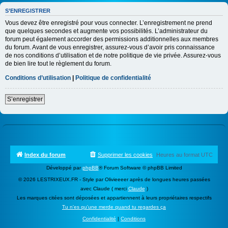
S’ENREGISTRER
Vous devez être enregistré pour vous connecter. L’enregistrement ne prend
que quelques secondes et augmente vos possibilités. L’administrateur du
forum peut également accorder des permissions additionnelles aux membres
du forum. Avant de vous enregistrer, assurez-vous d’avoir pris connaissance
de nos conditions d’utilisation et de notre politique de vie privée. Assurez-vous
de bien lire tout le règlement du forum.
Conditions d’utilisation
|
Politique de confidentialité
S’enregistrer
Index du forum
Supprimer les cookies
Heures au format
UTC
Développé par
phpBB
® Forum Software © phpBB Limited
© 2026 LESTRIXEUX.FR - Style par Olivieeeer après de longues heures passées
avec Claude ( merci
Claude
)
Les marques citées sont déposées et appartiennent à leurs propriétaires respectifs
Tu n'es qu'une merde quand tu regardes ça
Confidentialité
|
Conditions