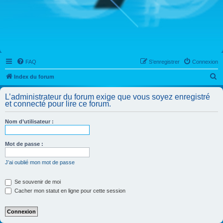
FAQ
S’enregistrer
Connexion
R
Index du forum
e
L’administrateur du forum exige que vous soyez enregistré
c
et connecté pour lire ce forum.
h
Nom d’utilisateur :
e
r
Mot de passe :
c
h
J’ai oublié mon mot de passe
e
Se souvenir de moi
r
Cacher mon statut en ligne pour cette session