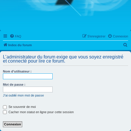
FAQ
S’enregistrer
Connexion
R
Index du forum
e
L’administrateur du forum exige que vous soyez enregistré
c
et connecté pour lire ce forum.
h
Nom d’utilisateur :
e
r
Mot de passe :
c
h
J’ai oublié mon mot de passe
e
Se souvenir de moi
r
Cacher mon statut en ligne pour cette session