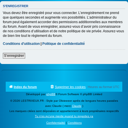
S’ENREGISTRER
Vous devez être enregistré pour vous connecter. L’enregistrement ne prend
que quelques secondes et augmente vos possibilités. L’administrateur du
forum peut également accorder des permissions additionnelles aux membres
du forum. Avant de vous enregistrer, assurez-vous d’avoir pris connaissance
de nos conditions d’utilisation et de notre politique de vie privée. Assurez-vous
de bien lire tout le règlement du forum.
Conditions d’utilisation
|
Politique de confidentialité
S’enregistrer
Index du forum
Supprimer les cookies
Heures au format
UTC
Développé par
phpBB
® Forum Software © phpBB Limited
© 2026 LESTRIXEUX.FR - Style par Olivieeeer après de longues heures passées
avec Claude ( merci
Claude
)
Les marques citées sont déposées et appartiennent à leurs propriétaires respectifs
Tu n'es qu'une merde quand tu regardes ça
Confidentialité
|
Conditions