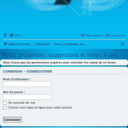
FAQ
S’enregistrer
Connexion
R
Index du forum
Cybertrixie
Tests, problèmes, suggestions et mises à jour
e
Tests, problèmes, suggestions et mises à jour
c
Vous n’avez pas les permissions requises pour consulter les sujets de ce forum.
h
e
CONNEXION
•
S’ENREGISTRER
r
Nom d’utilisateur :
c
h
Mot de passe :
e
Se souvenir de moi
r
Cacher mon statut en ligne pour cette session