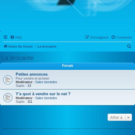
FAQ
S’enregistrer
Connexion
R
Index du forum
La brocante
e
La brocante
c
Forum
h
Petites annonces
e
Pour vendre et acheter
Modérateur :
Sales bestioles
r
Sujets :
13
c
Y'a quoi à vendre sur le net ?
h
Modérateur :
Sales bestioles
Sujets :
111
e
r
Aller à