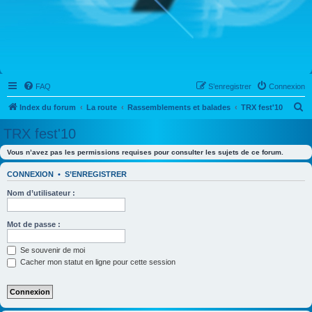
FAQ
S’enregistrer
Connexion
R
Index du forum
La route
Rassemblements et balades
TRX fest'10
e
TRX fest'10
c
Vous n’avez pas les permissions requises pour consulter les sujets de ce forum.
h
e
CONNEXION
•
S’ENREGISTRER
r
Nom d’utilisateur :
c
h
Mot de passe :
e
Se souvenir de moi
r
Cacher mon statut en ligne pour cette session