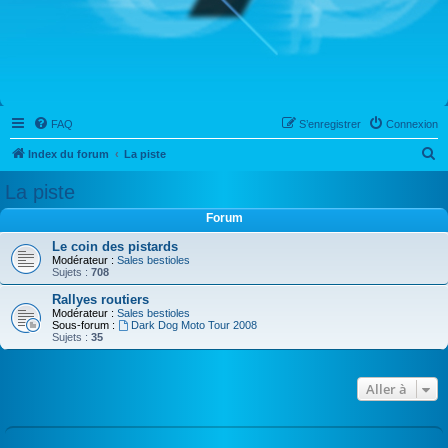
FAQ
S’enregistrer
Connexion
R
Index du forum
La piste
e
La piste
c
Forum
h
Le coin des pistards
e
Modérateur :
Sales bestioles
Sujets :
708
r
c
Rallyes routiers
Modérateur :
Sales bestioles
h
Sous-forum :
Dark Dog Moto Tour 2008
Sujets :
35
e
r
Aller à