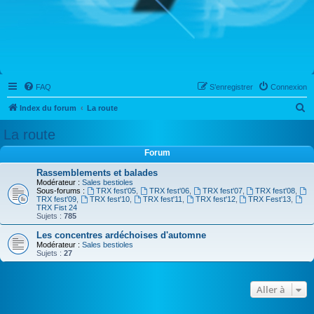
FAQ
S’enregistrer
Connexion
R
Index du forum
La route
e
La route
c
Forum
h
Rassemblements et balades
e
Modérateur :
Sales bestioles
Sous-forums :
TRX fest'05
,
TRX fest'06
,
TRX fest'07
,
TRX fest'08
,
r
TRX fest'09
,
TRX fest'10
,
TRX fest'11
,
TRX fest'12
,
TRX Fest'13
,
TRX Fist 24
c
Sujets :
785
h
Les concentres ardéchoises d'automne
e
Modérateur :
Sales bestioles
Sujets :
27
r
Aller à