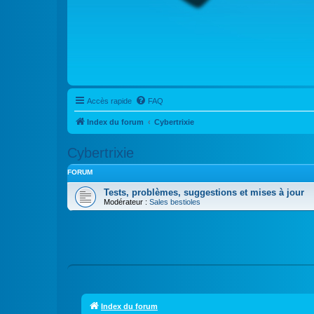
Accès rapide
FAQ
Index du forum
Cybertrixie
Cybertrixie
FORUM
Tests, problèmes, suggestions et mises à jour
Modérateur :
Sales bestioles
Index du forum