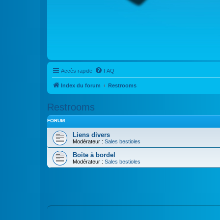
Accès rapide
FAQ
Index du forum
Restrooms
Restrooms
FORUM
Liens divers
Modérateur :
Sales bestioles
Boite à bordel
Modérateur :
Sales bestioles