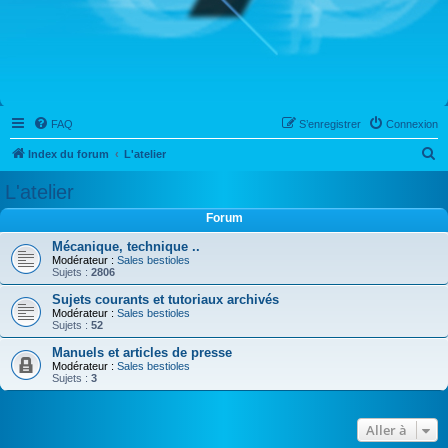
FAQ
S’enregistrer
Connexion
R
Index du forum
L'atelier
e
L'atelier
c
Forum
h
Mécanique, technique ..
e
Modérateur :
Sales bestioles
Sujets :
2806
r
c
Sujets courants et tutoriaux archivés
Modérateur :
Sales bestioles
h
Sujets :
52
e
Manuels et articles de presse
Modérateur :
Sales bestioles
r
Sujets :
3
Aller à