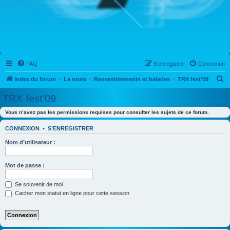
FAQ
S’enregistrer
Connexion
R
Index du forum
La route
Rassemblements et balades
TRX fest'09
e
TRX fest'09
c
Vous n’avez pas les permissions requises pour consulter les sujets de ce forum.
h
e
CONNEXION
•
S’ENREGISTRER
r
Nom d’utilisateur :
c
h
Mot de passe :
e
Se souvenir de moi
r
Cacher mon statut en ligne pour cette session