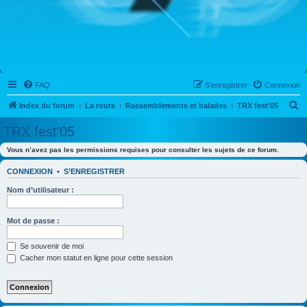
FAQ
S’enregistrer
Connexion
R
Index du forum
La route
Rassemblements et balades
TRX fest'05
e
TRX fest'05
c
Vous n’avez pas les permissions requises pour consulter les sujets de ce forum.
h
e
CONNEXION
•
S’ENREGISTRER
r
Nom d’utilisateur :
c
h
Mot de passe :
e
Se souvenir de moi
r
Cacher mon statut en ligne pour cette session