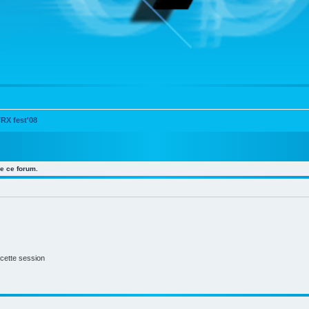
RX fest'08
e ce forum.
cette session