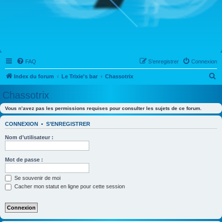
FAQ
S’enregistrer
Connexion
R
Index du forum
Le Trixie's bar
Chassotrix
e
Chassotrix
c
Vous n’avez pas les permissions requises pour consulter les sujets de ce forum.
h
e
CONNEXION
•
S’ENREGISTRER
r
Nom d’utilisateur :
c
h
Mot de passe :
e
Se souvenir de moi
r
Cacher mon statut en ligne pour cette session