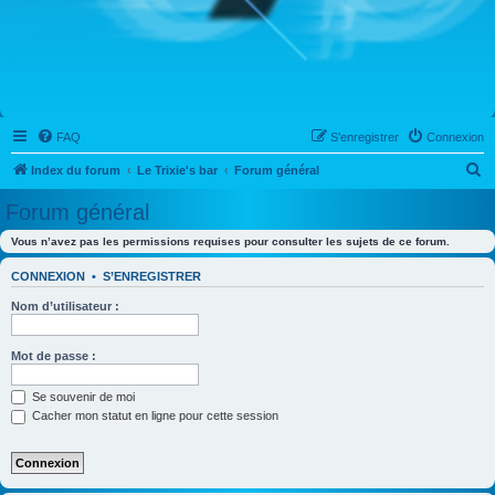
FAQ
S’enregistrer
Connexion
R
Index du forum
Le Trixie's bar
Forum général
e
Forum général
c
Vous n’avez pas les permissions requises pour consulter les sujets de ce forum.
h
e
CONNEXION
•
S’ENREGISTRER
r
Nom d’utilisateur :
c
h
Mot de passe :
e
Se souvenir de moi
r
Cacher mon statut en ligne pour cette session