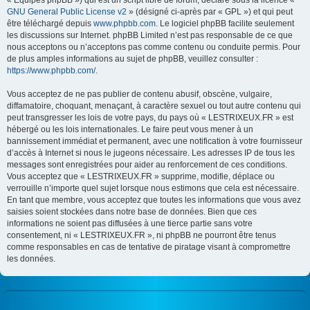
« Équipes phpBB ») qui est un script libre de forum, déclaré sous la licence «
GNU General Public License v2
» (désigné ci-après par « GPL ») et qui peut
être téléchargé depuis
www.phpbb.com
. Le logiciel phpBB facilite seulement
les discussions sur Internet. phpBB Limited n’est pas responsable de ce que
nous acceptons ou n’acceptons pas comme contenu ou conduite permis. Pour
de plus amples informations au sujet de phpBB, veuillez consulter :
https://www.phpbb.com/
.
Vous acceptez de ne pas publier de contenu abusif, obscène, vulgaire,
diffamatoire, choquant, menaçant, à caractère sexuel ou tout autre contenu qui
peut transgresser les lois de votre pays, du pays où « LESTRIXEUX.FR » est
hébergé ou les lois internationales. Le faire peut vous mener à un
bannissement immédiat et permanent, avec une notification à votre fournisseur
d’accès à Internet si nous le jugeons nécessaire. Les adresses IP de tous les
messages sont enregistrées pour aider au renforcement de ces conditions.
Vous acceptez que « LESTRIXEUX.FR » supprime, modifie, déplace ou
verrouille n’importe quel sujet lorsque nous estimons que cela est nécessaire.
En tant que membre, vous acceptez que toutes les informations que vous avez
saisies soient stockées dans notre base de données. Bien que ces
informations ne soient pas diffusées à une tierce partie sans votre
consentement, ni « LESTRIXEUX.FR », ni phpBB ne pourront être tenus
comme responsables en cas de tentative de piratage visant à compromettre
les données.