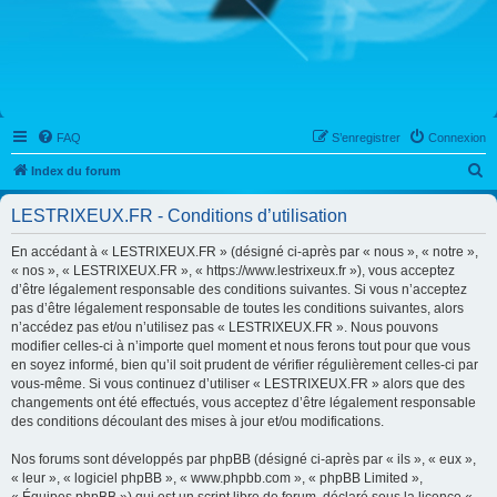
FAQ
S’enregistrer
Connexion
R
Index du forum
e
LESTRIXEUX.FR - Conditions d’utilisation
c
h
En accédant à « LESTRIXEUX.FR » (désigné ci-après par « nous », « notre »,
« nos », « LESTRIXEUX.FR », « https://www.lestrixeux.fr »), vous acceptez
e
d’être légalement responsable des conditions suivantes. Si vous n’acceptez
r
pas d’être légalement responsable de toutes les conditions suivantes, alors
n’accédez pas et/ou n’utilisez pas « LESTRIXEUX.FR ». Nous pouvons
c
modifier celles-ci à n’importe quel moment et nous ferons tout pour que vous
h
en soyez informé, bien qu’il soit prudent de vérifier régulièrement celles-ci par
vous-même. Si vous continuez d’utiliser « LESTRIXEUX.FR » alors que des
e
changements ont été effectués, vous acceptez d’être légalement responsable
r
des conditions découlant des mises à jour et/ou modifications.
Nos forums sont développés par phpBB (désigné ci-après par « ils », « eux »,
« leur », « logiciel phpBB », « www.phpbb.com », « phpBB Limited »,