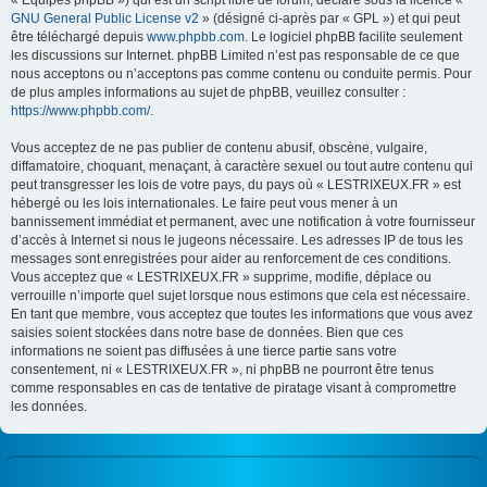
« Équipes phpBB ») qui est un script libre de forum, déclaré sous la licence «
GNU General Public License v2
» (désigné ci-après par « GPL ») et qui peut
être téléchargé depuis
www.phpbb.com
. Le logiciel phpBB facilite seulement
les discussions sur Internet. phpBB Limited n’est pas responsable de ce que
nous acceptons ou n’acceptons pas comme contenu ou conduite permis. Pour
de plus amples informations au sujet de phpBB, veuillez consulter :
https://www.phpbb.com/
.
Vous acceptez de ne pas publier de contenu abusif, obscène, vulgaire,
diffamatoire, choquant, menaçant, à caractère sexuel ou tout autre contenu qui
peut transgresser les lois de votre pays, du pays où « LESTRIXEUX.FR » est
hébergé ou les lois internationales. Le faire peut vous mener à un
bannissement immédiat et permanent, avec une notification à votre fournisseur
d’accès à Internet si nous le jugeons nécessaire. Les adresses IP de tous les
messages sont enregistrées pour aider au renforcement de ces conditions.
Vous acceptez que « LESTRIXEUX.FR » supprime, modifie, déplace ou
verrouille n’importe quel sujet lorsque nous estimons que cela est nécessaire.
En tant que membre, vous acceptez que toutes les informations que vous avez
saisies soient stockées dans notre base de données. Bien que ces
informations ne soient pas diffusées à une tierce partie sans votre
consentement, ni « LESTRIXEUX.FR », ni phpBB ne pourront être tenus
comme responsables en cas de tentative de piratage visant à compromettre
les données.