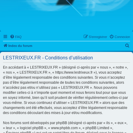
FAQ
S’enregistrer
Connexion
R
Index du forum
e
LESTRIXEUX.FR - Conditions d’utilisation
c
h
En accédant à « LESTRIXEUX.FR » (désigné ci-après par « nous », « notre »,
« nos », « LESTRIXEUX.FR », « https://www.lestrixeux.fr »), vous acceptez
e
d’être légalement responsable des conditions suivantes. Si vous n’acceptez
r
pas d’être légalement responsable de toutes les conditions suivantes, alors
n’accédez pas et/ou n’utilisez pas « LESTRIXEUX.FR ». Nous pouvons
c
modifier celles-ci à n’importe quel moment et nous ferons tout pour que vous
h
en soyez informé, bien qu’il soit prudent de vérifier régulièrement celles-ci par
vous-même. Si vous continuez d’utiliser « LESTRIXEUX.FR » alors que des
e
changements ont été effectués, vous acceptez d’être légalement responsable
r
des conditions découlant des mises à jour et/ou modifications.
Nos forums sont développés par phpBB (désigné ci-après par « ils », « eux »,
« leur », « logiciel phpBB », « www.phpbb.com », « phpBB Limited »,