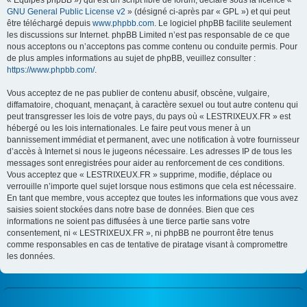
« Équipes phpBB ») qui est un script libre de forum, déclaré sous la licence «
GNU General Public License v2
» (désigné ci-après par « GPL ») et qui peut
être téléchargé depuis
www.phpbb.com
. Le logiciel phpBB facilite seulement
les discussions sur Internet. phpBB Limited n’est pas responsable de ce que
nous acceptons ou n’acceptons pas comme contenu ou conduite permis. Pour
de plus amples informations au sujet de phpBB, veuillez consulter :
https://www.phpbb.com/
.
Vous acceptez de ne pas publier de contenu abusif, obscène, vulgaire,
diffamatoire, choquant, menaçant, à caractère sexuel ou tout autre contenu qui
peut transgresser les lois de votre pays, du pays où « LESTRIXEUX.FR » est
hébergé ou les lois internationales. Le faire peut vous mener à un
bannissement immédiat et permanent, avec une notification à votre fournisseur
d’accès à Internet si nous le jugeons nécessaire. Les adresses IP de tous les
messages sont enregistrées pour aider au renforcement de ces conditions.
Vous acceptez que « LESTRIXEUX.FR » supprime, modifie, déplace ou
verrouille n’importe quel sujet lorsque nous estimons que cela est nécessaire.
En tant que membre, vous acceptez que toutes les informations que vous avez
saisies soient stockées dans notre base de données. Bien que ces
informations ne soient pas diffusées à une tierce partie sans votre
consentement, ni « LESTRIXEUX.FR », ni phpBB ne pourront être tenus
comme responsables en cas de tentative de piratage visant à compromettre
les données.