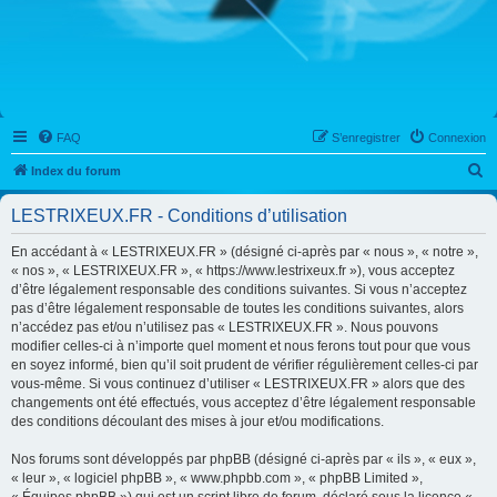
FAQ
S’enregistrer
Connexion
R
Index du forum
e
LESTRIXEUX.FR - Conditions d’utilisation
c
h
En accédant à « LESTRIXEUX.FR » (désigné ci-après par « nous », « notre »,
« nos », « LESTRIXEUX.FR », « https://www.lestrixeux.fr »), vous acceptez
e
d’être légalement responsable des conditions suivantes. Si vous n’acceptez
r
pas d’être légalement responsable de toutes les conditions suivantes, alors
n’accédez pas et/ou n’utilisez pas « LESTRIXEUX.FR ». Nous pouvons
c
modifier celles-ci à n’importe quel moment et nous ferons tout pour que vous
h
en soyez informé, bien qu’il soit prudent de vérifier régulièrement celles-ci par
vous-même. Si vous continuez d’utiliser « LESTRIXEUX.FR » alors que des
e
changements ont été effectués, vous acceptez d’être légalement responsable
r
des conditions découlant des mises à jour et/ou modifications.
Nos forums sont développés par phpBB (désigné ci-après par « ils », « eux »,
« leur », « logiciel phpBB », « www.phpbb.com », « phpBB Limited »,