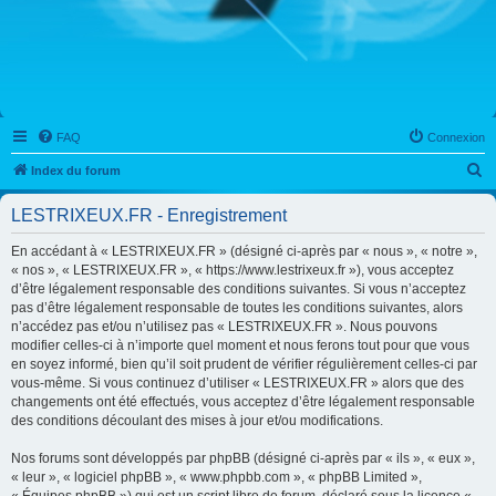
FAQ
Connexion
R
Index du forum
e
LESTRIXEUX.FR - Enregistrement
c
h
En accédant à « LESTRIXEUX.FR » (désigné ci-après par « nous », « notre »,
« nos », « LESTRIXEUX.FR », « https://www.lestrixeux.fr »), vous acceptez
e
d’être légalement responsable des conditions suivantes. Si vous n’acceptez
r
pas d’être légalement responsable de toutes les conditions suivantes, alors
n’accédez pas et/ou n’utilisez pas « LESTRIXEUX.FR ». Nous pouvons
c
modifier celles-ci à n’importe quel moment et nous ferons tout pour que vous
h
en soyez informé, bien qu’il soit prudent de vérifier régulièrement celles-ci par
vous-même. Si vous continuez d’utiliser « LESTRIXEUX.FR » alors que des
e
changements ont été effectués, vous acceptez d’être légalement responsable
r
des conditions découlant des mises à jour et/ou modifications.
Nos forums sont développés par phpBB (désigné ci-après par « ils », « eux »,
« leur », « logiciel phpBB », « www.phpbb.com », « phpBB Limited »,