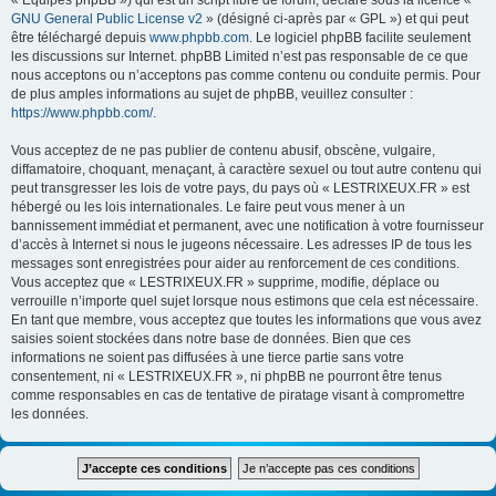
« Équipes phpBB ») qui est un script libre de forum, déclaré sous la licence «
GNU General Public License v2
» (désigné ci-après par « GPL ») et qui peut
être téléchargé depuis
www.phpbb.com
. Le logiciel phpBB facilite seulement
les discussions sur Internet. phpBB Limited n’est pas responsable de ce que
nous acceptons ou n’acceptons pas comme contenu ou conduite permis. Pour
de plus amples informations au sujet de phpBB, veuillez consulter :
https://www.phpbb.com/
.
Vous acceptez de ne pas publier de contenu abusif, obscène, vulgaire,
diffamatoire, choquant, menaçant, à caractère sexuel ou tout autre contenu qui
peut transgresser les lois de votre pays, du pays où « LESTRIXEUX.FR » est
hébergé ou les lois internationales. Le faire peut vous mener à un
bannissement immédiat et permanent, avec une notification à votre fournisseur
d’accès à Internet si nous le jugeons nécessaire. Les adresses IP de tous les
messages sont enregistrées pour aider au renforcement de ces conditions.
Vous acceptez que « LESTRIXEUX.FR » supprime, modifie, déplace ou
verrouille n’importe quel sujet lorsque nous estimons que cela est nécessaire.
En tant que membre, vous acceptez que toutes les informations que vous avez
saisies soient stockées dans notre base de données. Bien que ces
informations ne soient pas diffusées à une tierce partie sans votre
consentement, ni « LESTRIXEUX.FR », ni phpBB ne pourront être tenus
comme responsables en cas de tentative de piratage visant à compromettre
les données.