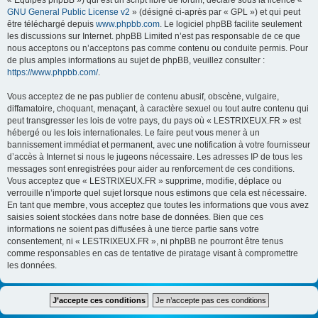
« Équipes phpBB ») qui est un script libre de forum, déclaré sous la licence «
GNU General Public License v2
» (désigné ci-après par « GPL ») et qui peut
être téléchargé depuis
www.phpbb.com
. Le logiciel phpBB facilite seulement
les discussions sur Internet. phpBB Limited n’est pas responsable de ce que
nous acceptons ou n’acceptons pas comme contenu ou conduite permis. Pour
de plus amples informations au sujet de phpBB, veuillez consulter :
https://www.phpbb.com/
.
Vous acceptez de ne pas publier de contenu abusif, obscène, vulgaire,
diffamatoire, choquant, menaçant, à caractère sexuel ou tout autre contenu qui
peut transgresser les lois de votre pays, du pays où « LESTRIXEUX.FR » est
hébergé ou les lois internationales. Le faire peut vous mener à un
bannissement immédiat et permanent, avec une notification à votre fournisseur
d’accès à Internet si nous le jugeons nécessaire. Les adresses IP de tous les
messages sont enregistrées pour aider au renforcement de ces conditions.
Vous acceptez que « LESTRIXEUX.FR » supprime, modifie, déplace ou
verrouille n’importe quel sujet lorsque nous estimons que cela est nécessaire.
En tant que membre, vous acceptez que toutes les informations que vous avez
saisies soient stockées dans notre base de données. Bien que ces
informations ne soient pas diffusées à une tierce partie sans votre
consentement, ni « LESTRIXEUX.FR », ni phpBB ne pourront être tenus
comme responsables en cas de tentative de piratage visant à compromettre
les données.