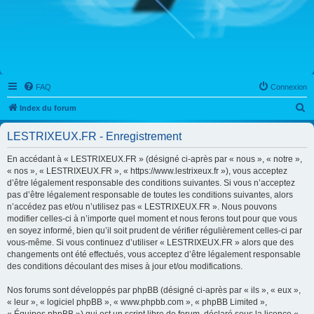
FAQ
Connexion
R
Index du forum
e
LESTRIXEUX.FR - Enregistrement
c
h
En accédant à « LESTRIXEUX.FR » (désigné ci-après par « nous », « notre »,
« nos », « LESTRIXEUX.FR », « https://www.lestrixeux.fr »), vous acceptez
e
d’être légalement responsable des conditions suivantes. Si vous n’acceptez
r
pas d’être légalement responsable de toutes les conditions suivantes, alors
n’accédez pas et/ou n’utilisez pas « LESTRIXEUX.FR ». Nous pouvons
c
modifier celles-ci à n’importe quel moment et nous ferons tout pour que vous
h
en soyez informé, bien qu’il soit prudent de vérifier régulièrement celles-ci par
vous-même. Si vous continuez d’utiliser « LESTRIXEUX.FR » alors que des
e
changements ont été effectués, vous acceptez d’être légalement responsable
r
des conditions découlant des mises à jour et/ou modifications.
Nos forums sont développés par phpBB (désigné ci-après par « ils », « eux »,
« leur », « logiciel phpBB », « www.phpbb.com », « phpBB Limited »,