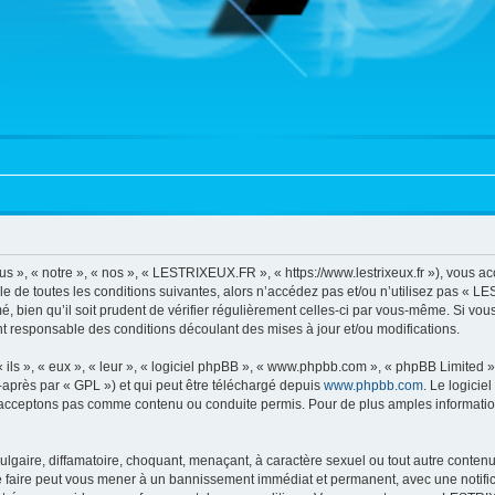
», « notre », « nos », « LESTRIXEUX.FR », « https://www.lestrixeux.fr »), vous a
e de toutes les conditions suivantes, alors n’accédez pas et/ou n’utilisez pas « 
, bien qu’il soit prudent de vérifier régulièrement celles-ci par vous-même. Si vo
t responsable des conditions découlant des mises à jour et/ou modifications.
ls », « eux », « leur », « logiciel phpBB », « www.phpbb.com », « phpBB Limited »,
-après par « GPL ») et qui peut être téléchargé depuis
www.phpbb.com
. Le logicie
acceptons pas comme contenu ou conduite permis. Pour de plus amples informations
lgaire, diffamatoire, choquant, menaçant, à caractère sexuel ou tout autre contenu 
faire peut vous mener à un bannissement immédiat et permanent, avec une notificat