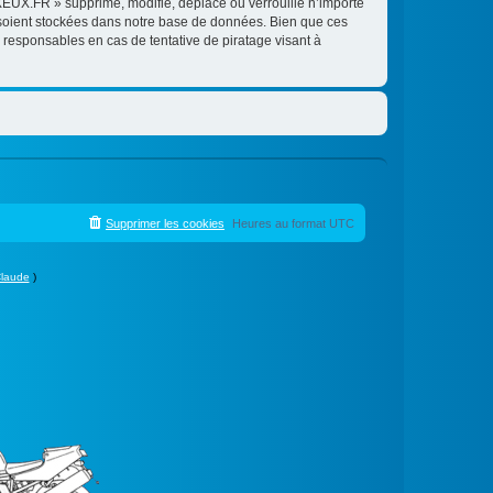
EUX.FR » supprime, modifie, déplace ou verrouille n’importe
 soient stockées dans notre base de données. Bien que ces
responsables en cas de tentative de piratage visant à
Supprimer les cookies
Heures au format
UTC
laude
)