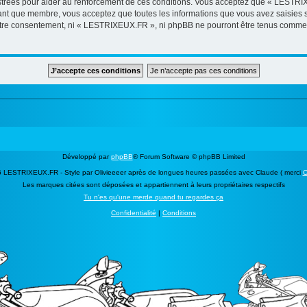
strées pour aider au renforcement de ces conditions. Vous acceptez que « LESTRIX
tant que membre, vous acceptez que toutes les informations que vous avez saisies
 votre consentement, ni « LESTRIXEUX.FR », ni phpBB ne pourront être tenus comme 
Développé par
phpBB
® Forum Software © phpBB Limited
 LESTRIXEUX.FR - Style par Olivieeeer après de longues heures passées avec Claude ( merci
C
Les marques citées sont déposées et appartiennent à leurs propriétaires respectifs
Tu n'es qu'une merde quand tu regardes ça
Confidentialité
|
Conditions