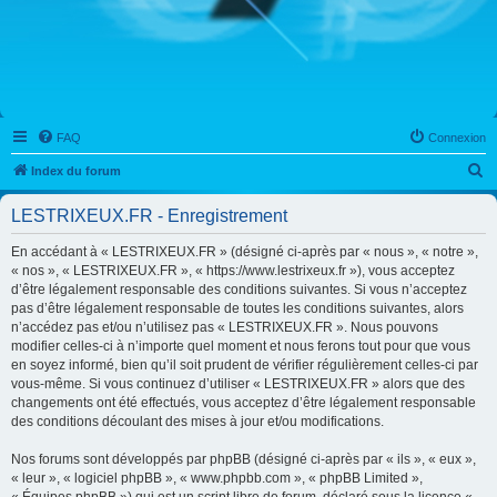
FAQ
Connexion
R
Index du forum
e
LESTRIXEUX.FR - Enregistrement
c
h
En accédant à « LESTRIXEUX.FR » (désigné ci-après par « nous », « notre »,
« nos », « LESTRIXEUX.FR », « https://www.lestrixeux.fr »), vous acceptez
e
d’être légalement responsable des conditions suivantes. Si vous n’acceptez
r
pas d’être légalement responsable de toutes les conditions suivantes, alors
n’accédez pas et/ou n’utilisez pas « LESTRIXEUX.FR ». Nous pouvons
c
modifier celles-ci à n’importe quel moment et nous ferons tout pour que vous
h
en soyez informé, bien qu’il soit prudent de vérifier régulièrement celles-ci par
vous-même. Si vous continuez d’utiliser « LESTRIXEUX.FR » alors que des
e
changements ont été effectués, vous acceptez d’être légalement responsable
r
des conditions découlant des mises à jour et/ou modifications.
Nos forums sont développés par phpBB (désigné ci-après par « ils », « eux »,
« leur », « logiciel phpBB », « www.phpbb.com », « phpBB Limited »,