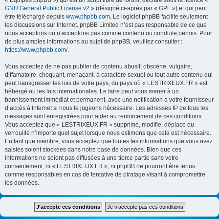
« Équipes phpBB ») qui est un script libre de forum, déclaré sous la licence «
GNU General Public License v2
» (désigné ci-après par « GPL ») et qui peut
être téléchargé depuis
www.phpbb.com
. Le logiciel phpBB facilite seulement
les discussions sur Internet. phpBB Limited n’est pas responsable de ce que
nous acceptons ou n’acceptons pas comme contenu ou conduite permis. Pour
de plus amples informations au sujet de phpBB, veuillez consulter :
https://www.phpbb.com/
.
Vous acceptez de ne pas publier de contenu abusif, obscène, vulgaire,
diffamatoire, choquant, menaçant, à caractère sexuel ou tout autre contenu qui
peut transgresser les lois de votre pays, du pays où « LESTRIXEUX.FR » est
hébergé ou les lois internationales. Le faire peut vous mener à un
bannissement immédiat et permanent, avec une notification à votre fournisseur
d’accès à Internet si nous le jugeons nécessaire. Les adresses IP de tous les
messages sont enregistrées pour aider au renforcement de ces conditions.
Vous acceptez que « LESTRIXEUX.FR » supprime, modifie, déplace ou
verrouille n’importe quel sujet lorsque nous estimons que cela est nécessaire.
En tant que membre, vous acceptez que toutes les informations que vous avez
saisies soient stockées dans notre base de données. Bien que ces
informations ne soient pas diffusées à une tierce partie sans votre
consentement, ni « LESTRIXEUX.FR », ni phpBB ne pourront être tenus
comme responsables en cas de tentative de piratage visant à compromettre
les données.