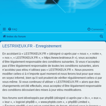
FAQ
Connexion
R
Index du forum
e
LESTRIXEUX.FR - Enregistrement
c
h
En accédant à « LESTRIXEUX.FR » (désigné ci-après par « nous », « notre »,
« nos », « LESTRIXEUX.FR », « https://www.lestrixeux.fr »), vous acceptez
e
d’être légalement responsable des conditions suivantes. Si vous n’acceptez
r
pas d’être légalement responsable de toutes les conditions suivantes, alors
n’accédez pas et/ou n’utilisez pas « LESTRIXEUX.FR ». Nous pouvons
c
modifier celles-ci à n’importe quel moment et nous ferons tout pour que vous
h
en soyez informé, bien qu’il soit prudent de vérifier régulièrement celles-ci par
vous-même. Si vous continuez d’utiliser « LESTRIXEUX.FR » alors que des
e
changements ont été effectués, vous acceptez d’être légalement responsable
r
des conditions découlant des mises à jour et/ou modifications.
Nos forums sont développés par phpBB (désigné ci-après par « ils », « eux »,
« leur », « logiciel phpBB », « www.phpbb.com », « phpBB Limited »,