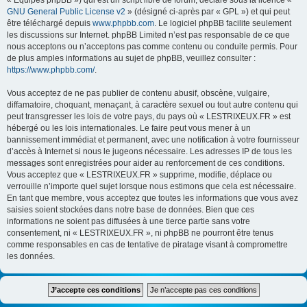
« Équipes phpBB ») qui est un script libre de forum, déclaré sous la licence «
GNU General Public License v2
» (désigné ci-après par « GPL ») et qui peut
être téléchargé depuis
www.phpbb.com
. Le logiciel phpBB facilite seulement
les discussions sur Internet. phpBB Limited n’est pas responsable de ce que
nous acceptons ou n’acceptons pas comme contenu ou conduite permis. Pour
de plus amples informations au sujet de phpBB, veuillez consulter :
https://www.phpbb.com/
.
Vous acceptez de ne pas publier de contenu abusif, obscène, vulgaire,
diffamatoire, choquant, menaçant, à caractère sexuel ou tout autre contenu qui
peut transgresser les lois de votre pays, du pays où « LESTRIXEUX.FR » est
hébergé ou les lois internationales. Le faire peut vous mener à un
bannissement immédiat et permanent, avec une notification à votre fournisseur
d’accès à Internet si nous le jugeons nécessaire. Les adresses IP de tous les
messages sont enregistrées pour aider au renforcement de ces conditions.
Vous acceptez que « LESTRIXEUX.FR » supprime, modifie, déplace ou
verrouille n’importe quel sujet lorsque nous estimons que cela est nécessaire.
En tant que membre, vous acceptez que toutes les informations que vous avez
saisies soient stockées dans notre base de données. Bien que ces
informations ne soient pas diffusées à une tierce partie sans votre
consentement, ni « LESTRIXEUX.FR », ni phpBB ne pourront être tenus
comme responsables en cas de tentative de piratage visant à compromettre
les données.