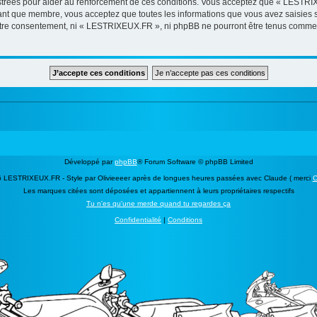
strées pour aider au renforcement de ces conditions. Vous acceptez que « LESTRIX
tant que membre, vous acceptez que toutes les informations que vous avez saisies
 votre consentement, ni « LESTRIXEUX.FR », ni phpBB ne pourront être tenus comme 
Développé par
phpBB
® Forum Software © phpBB Limited
 LESTRIXEUX.FR - Style par Olivieeeer après de longues heures passées avec Claude ( merci
C
Les marques citées sont déposées et appartiennent à leurs propriétaires respectifs
Tu n'es qu'une merde quand tu regardes ça
Confidentialité
|
Conditions