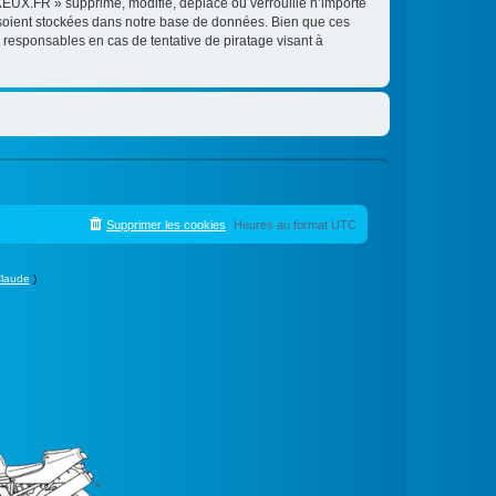
EUX.FR » supprime, modifie, déplace ou verrouille n’importe
 soient stockées dans notre base de données. Bien que ces
responsables en cas de tentative de piratage visant à
Supprimer les cookies
Heures au format
UTC
laude
)