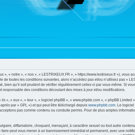
», « notre », « nos », « LESTRIXEUX.FR », « https://www.lestrixeux.fr »), vous a
e de toutes les conditions suivantes, alors n’accédez pas et/ou n’utilisez pas « 
, bien qu’il soit prudent de vérifier régulièrement celles-ci par vous-même. Si vo
t responsable des conditions découlant des mises à jour et/ou modifications.
ls », « eux », « leur », « logiciel phpBB », « www.phpbb.com », « phpBB Limited »,
-après par « GPL ») et qui peut être téléchargé depuis
www.phpbb.com
. Le logicie
acceptons pas comme contenu ou conduite permis. Pour de plus amples informations
lgaire, diffamatoire, choquant, menaçant, à caractère sexuel ou tout autre contenu 
faire peut vous mener à un bannissement immédiat et permanent, avec une notificat