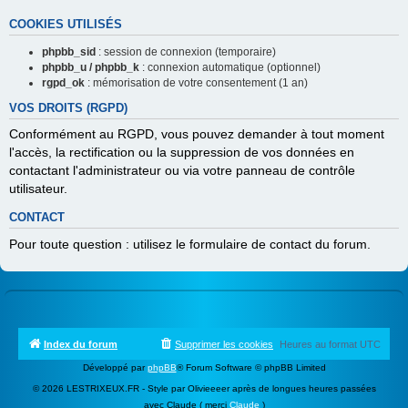
COOKIES UTILISÉS
phpbb_sid
: session de connexion (temporaire)
phpbb_u / phpbb_k
: connexion automatique (optionnel)
rgpd_ok
: mémorisation de votre consentement (1 an)
VOS DROITS (RGPD)
Conformément au RGPD, vous pouvez demander à tout moment
l'accès, la rectification ou la suppression de vos données en
contactant l'administrateur ou via votre panneau de contrôle
utilisateur.
CONTACT
Pour toute question : utilisez le formulaire de contact du forum.
Index du forum
Supprimer les cookies
Heures au format
UTC
Développé par
phpBB
® Forum Software © phpBB Limited
© 2026 LESTRIXEUX.FR - Style par Olivieeeer après de longues heures passées
avec Claude ( merci
Claude
)