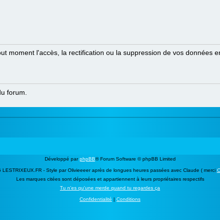
oment l'accès, la rectification ou la suppression de vos données en 
 du forum.
Développé par
phpBB
® Forum Software © phpBB Limited
 LESTRIXEUX.FR - Style par Olivieeeer après de longues heures passées avec Claude ( merci
C
Les marques citées sont déposées et appartiennent à leurs propriétaires respectifs
Tu n'es qu'une merde quand tu regardes ça
Confidentialité
|
Conditions