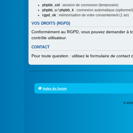
phpbb_sid
: session de connexion (temporaire)
phpbb_u / phpbb_k
: connexion automatique (optionnel)
rgpd_ok
: mémorisation de votre consentement (1 an)
VOS DROITS (RGPD)
Conformément au RGPD, vous pouvez demander à tout m
contrôle utilisateur.
CONTACT
Pour toute question : utilisez le formulaire de contact
Index du forum
© 2026