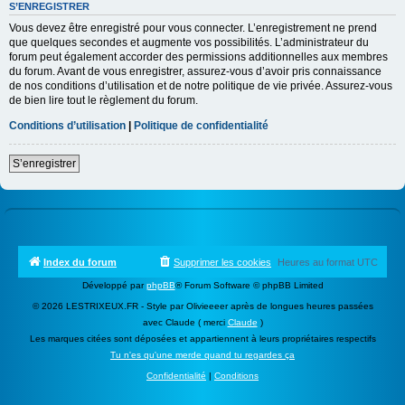
S’ENREGISTRER
Vous devez être enregistré pour vous connecter. L’enregistrement ne prend
que quelques secondes et augmente vos possibilités. L’administrateur du
forum peut également accorder des permissions additionnelles aux membres
du forum. Avant de vous enregistrer, assurez-vous d’avoir pris connaissance
de nos conditions d’utilisation et de notre politique de vie privée. Assurez-vous
de bien lire tout le règlement du forum.
Conditions d’utilisation
|
Politique de confidentialité
S’enregistrer
Index du forum
Supprimer les cookies
Heures au format
UTC
Développé par
phpBB
® Forum Software © phpBB Limited
© 2026 LESTRIXEUX.FR - Style par Olivieeeer après de longues heures passées
avec Claude ( merci
Claude
)
Les marques citées sont déposées et appartiennent à leurs propriétaires respectifs
Tu n'es qu'une merde quand tu regardes ça
Confidentialité
|
Conditions