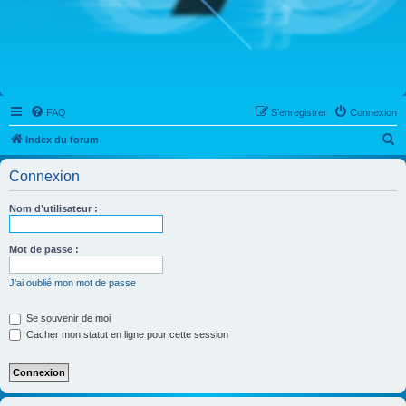
FAQ
S’enregistrer
Connexion
R
Index du forum
e
Connexion
c
h
Nom d’utilisateur :
e
r
Mot de passe :
c
J’ai oublié mon mot de passe
h
e
Se souvenir de moi
Cacher mon statut en ligne pour cette session
r