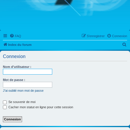
FAQ
S’enregistrer
Connexion
R
Index du forum
e
Connexion
c
h
Nom d’utilisateur :
e
r
Mot de passe :
c
J’ai oublié mon mot de passe
h
e
Se souvenir de moi
Cacher mon statut en ligne pour cette session
r