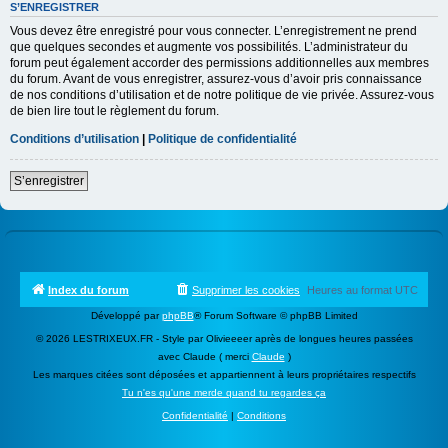
S’ENREGISTRER
Vous devez être enregistré pour vous connecter. L’enregistrement ne prend
que quelques secondes et augmente vos possibilités. L’administrateur du
forum peut également accorder des permissions additionnelles aux membres
du forum. Avant de vous enregistrer, assurez-vous d’avoir pris connaissance
de nos conditions d’utilisation et de notre politique de vie privée. Assurez-vous
de bien lire tout le règlement du forum.
Conditions d’utilisation
|
Politique de confidentialité
S’enregistrer
Index du forum
Supprimer les cookies
Heures au format
UTC
Développé par
phpBB
® Forum Software © phpBB Limited
© 2026 LESTRIXEUX.FR - Style par Olivieeeer après de longues heures passées
avec Claude ( merci
Claude
)
Les marques citées sont déposées et appartiennent à leurs propriétaires respectifs
Tu n'es qu'une merde quand tu regardes ça
Confidentialité
|
Conditions