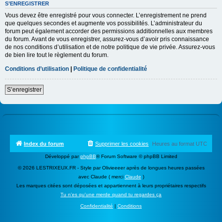
S’ENREGISTRER
Vous devez être enregistré pour vous connecter. L’enregistrement ne prend
que quelques secondes et augmente vos possibilités. L’administrateur du
forum peut également accorder des permissions additionnelles aux membres
du forum. Avant de vous enregistrer, assurez-vous d’avoir pris connaissance
de nos conditions d’utilisation et de notre politique de vie privée. Assurez-vous
de bien lire tout le règlement du forum.
Conditions d’utilisation
|
Politique de confidentialité
S’enregistrer
Index du forum
Supprimer les cookies
Heures au format
UTC
Développé par
phpBB
® Forum Software © phpBB Limited
© 2026 LESTRIXEUX.FR - Style par Olivieeeer après de longues heures passées
avec Claude ( merci
Claude
)
Les marques citées sont déposées et appartiennent à leurs propriétaires respectifs
Tu n'es qu'une merde quand tu regardes ça
Confidentialité
|
Conditions