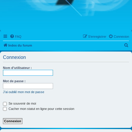
FAQ
S’enregistrer
Connexion
R
Index du forum
e
Connexion
c
h
Nom d’utilisateur :
e
r
Mot de passe :
c
J’ai oublié mon mot de passe
h
e
Se souvenir de moi
Cacher mon statut en ligne pour cette session
r