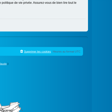
politique de vie privée. Assurez-vous de bien lire tout le
Supprimer les cookies
Heures au format
UTC
laude
)