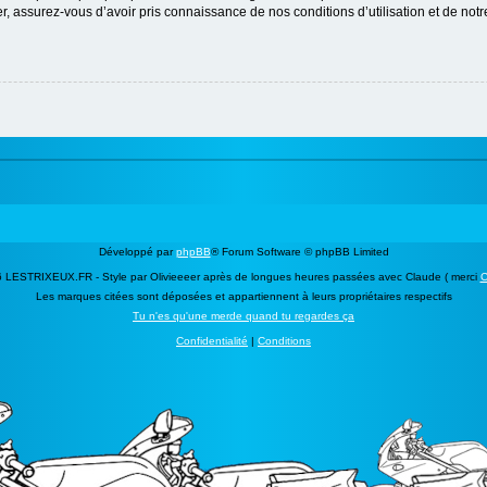
 assurez-vous d’avoir pris connaissance de nos conditions d’utilisation et de notre 
Développé par
phpBB
® Forum Software © phpBB Limited
 LESTRIXEUX.FR - Style par Olivieeeer après de longues heures passées avec Claude ( merci
C
Les marques citées sont déposées et appartiennent à leurs propriétaires respectifs
Tu n'es qu'une merde quand tu regardes ça
Confidentialité
|
Conditions