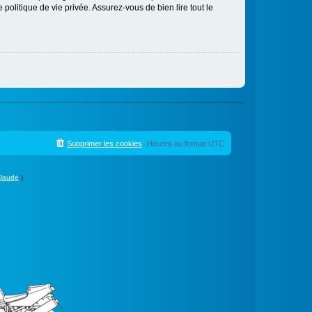
politique de vie privée. Assurez-vous de bien lire tout le
Supprimer les cookies
Heures au format
UTC
laude
)