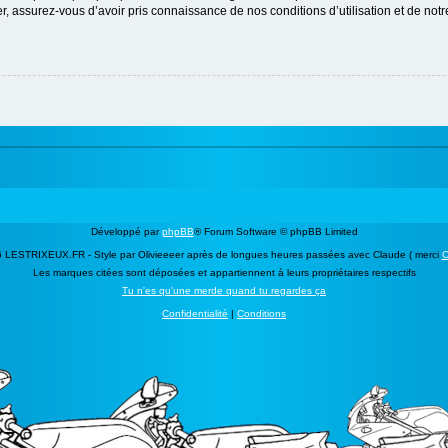
 assurez-vous d’avoir pris connaissance de nos conditions d’utilisation et de notre 
Développé par
phpBB
® Forum Software © phpBB Limited
 LESTRIXEUX.FR - Style par Olivieeeer après de longues heures passées avec Claude ( merci
C
Les marques citées sont déposées et appartiennent à leurs propriétaires respectifs
Tu n'es qu'une merde quand tu regardes ça
Confidentialité
|
Conditions