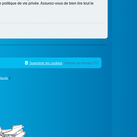
politique de vie privée. Assurez-vous de bien lire tout le
Supprimer les cookies
Heures au format
UTC
laude
)