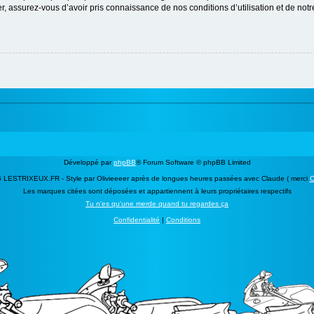
 assurez-vous d’avoir pris connaissance de nos conditions d’utilisation et de notre 
Développé par
phpBB
® Forum Software © phpBB Limited
 LESTRIXEUX.FR - Style par Olivieeeer après de longues heures passées avec Claude ( merci
C
Les marques citées sont déposées et appartiennent à leurs propriétaires respectifs
Tu n'es qu'une merde quand tu regardes ça
Confidentialité
|
Conditions