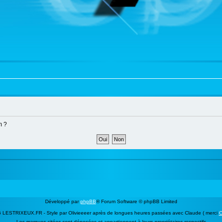
m ?
Développé par
phpBB
® Forum Software © phpBB Limited
 LESTRIXEUX.FR - Style par Olivieeeer après de longues heures passées avec Claude ( merci
C
Les marques citées sont déposées et appartiennent à leurs propriétaires respectifs