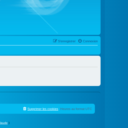
S’enregistrer
Connexion
Supprimer les cookies
Heures au format
UTC
laude
)