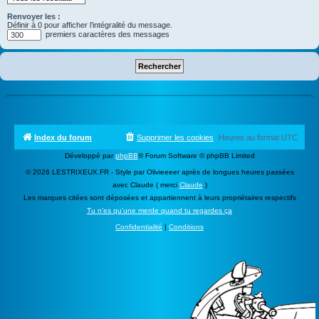
Renvoyer les :
Définir à 0 pour afficher l’intégralité du message.
premiers caractères des messages
Index du forum
Supprimer les cookies
Heures au format
UTC
Développé par
phpBB
® Forum Software © phpBB Limited
© 2026 LESTRIXEUX.FR - Style par Olivieeeer après de longues heures passées
avec Claude ( merci
Claude
)
Les marques citées sont déposées et appartiennent à leurs propriétaires respectifs
Tu n'es qu'une merde quand tu regardes ça
Confidentialité
|
Conditions