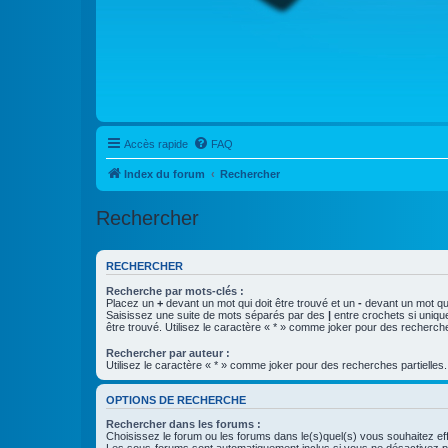
Accès rapide
FAQ
Index du forum
Rechercher
Rechercher
RECHERCHER
Recherche par mots-clés :
Placez un
+
devant un mot qui doit être trouvé et un
-
devant un mot qui
Saisissez une suite de mots séparés par des
|
entre crochets si uniqu
être trouvé. Utilisez le caractère « * » comme joker pour des recherche
Rechercher par auteur :
Utilisez le caractère « * » comme joker pour des recherches partielles.
OPTIONS DE RECHERCHE
Rechercher dans les forums :
Choisissez le forum ou les forums dans le(s)quel(s) vous souhaitez ef