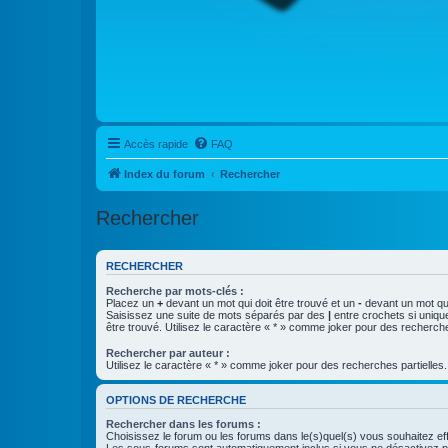
Accès rapide
FAQ
Index du forum
Rechercher
Rechercher
RECHERCHER
Recherche par mots-clés :
Placez un
+
devant un mot qui doit être trouvé et un
-
devant un mot qui
Saisissez une suite de mots séparés par des
|
entre crochets si uniqu
être trouvé. Utilisez le caractère « * » comme joker pour des recherche
Rechercher par auteur :
Utilisez le caractère « * » comme joker pour des recherches partielles.
OPTIONS DE RECHERCHE
Rechercher dans les forums :
Choisissez le forum ou les forums dans le(s)quel(s) vous souhaitez ef