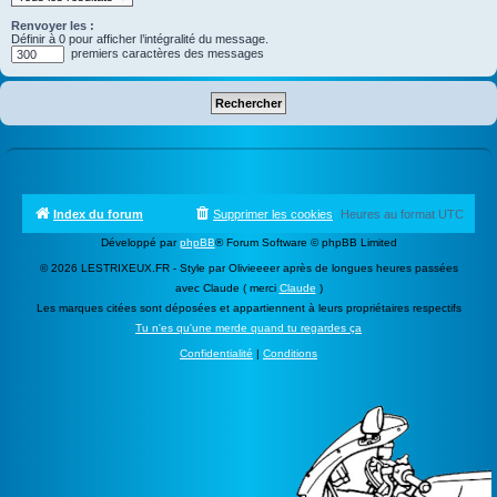
Renvoyer les :
Définir à 0 pour afficher l’intégralité du message.
premiers caractères des messages
Index du forum
Supprimer les cookies
Heures au format
UTC
Développé par
phpBB
® Forum Software © phpBB Limited
© 2026 LESTRIXEUX.FR - Style par Olivieeeer après de longues heures passées
avec Claude ( merci
Claude
)
Les marques citées sont déposées et appartiennent à leurs propriétaires respectifs
Tu n'es qu'une merde quand tu regardes ça
Confidentialité
|
Conditions