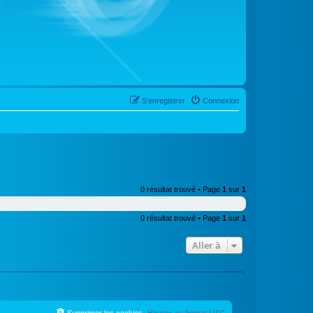
S’enregistrer
Connexion
0 résultat trouvé • Page
1
sur
1
0 résultat trouvé • Page
1
sur
1
Aller à
Supprimer les cookies
Heures au format
UTC