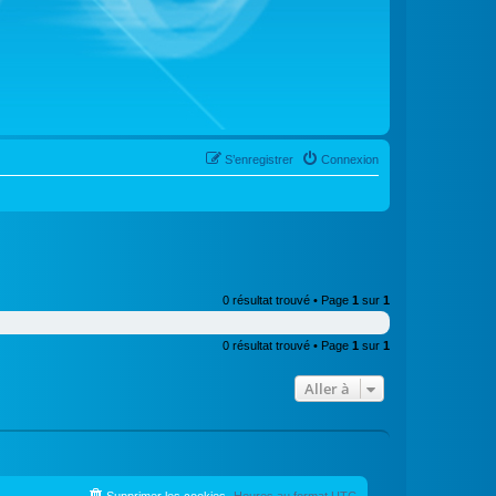
S’enregistrer
Connexion
0 résultat trouvé • Page
1
sur
1
0 résultat trouvé • Page
1
sur
1
Aller à
Supprimer les cookies
Heures au format
UTC