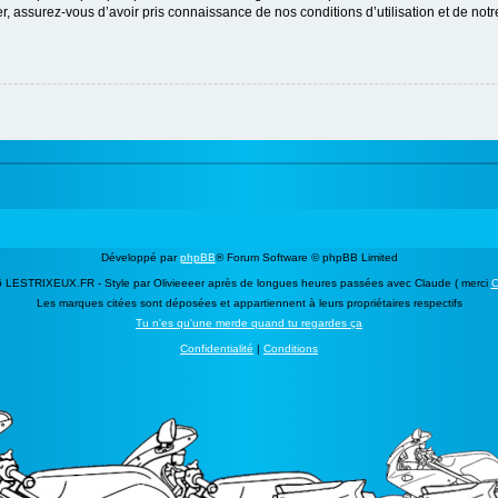
 assurez-vous d’avoir pris connaissance de nos conditions d’utilisation et de notre 
Développé par
phpBB
® Forum Software © phpBB Limited
 LESTRIXEUX.FR - Style par Olivieeeer après de longues heures passées avec Claude ( merci
C
Les marques citées sont déposées et appartiennent à leurs propriétaires respectifs
Tu n'es qu'une merde quand tu regardes ça
Confidentialité
|
Conditions