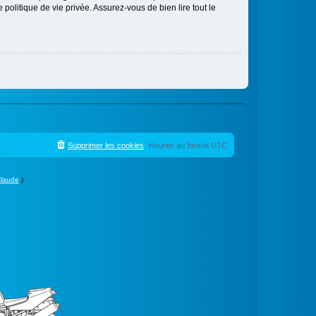
politique de vie privée. Assurez-vous de bien lire tout le
Supprimer les cookies
Heures au format
UTC
laude
)