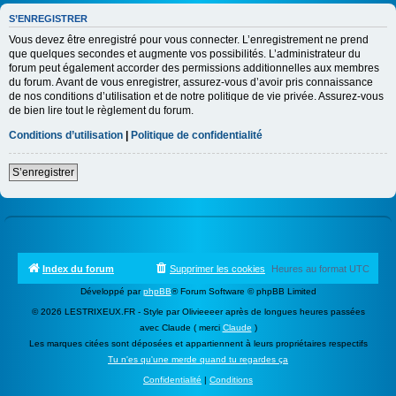
S’ENREGISTRER
Vous devez être enregistré pour vous connecter. L’enregistrement ne prend
que quelques secondes et augmente vos possibilités. L’administrateur du
forum peut également accorder des permissions additionnelles aux membres
du forum. Avant de vous enregistrer, assurez-vous d’avoir pris connaissance
de nos conditions d’utilisation et de notre politique de vie privée. Assurez-vous
de bien lire tout le règlement du forum.
Conditions d’utilisation
|
Politique de confidentialité
S’enregistrer
Index du forum
Supprimer les cookies
Heures au format
UTC
Développé par
phpBB
® Forum Software © phpBB Limited
© 2026 LESTRIXEUX.FR - Style par Olivieeeer après de longues heures passées
avec Claude ( merci
Claude
)
Les marques citées sont déposées et appartiennent à leurs propriétaires respectifs
Tu n'es qu'une merde quand tu regardes ça
Confidentialité
|
Conditions