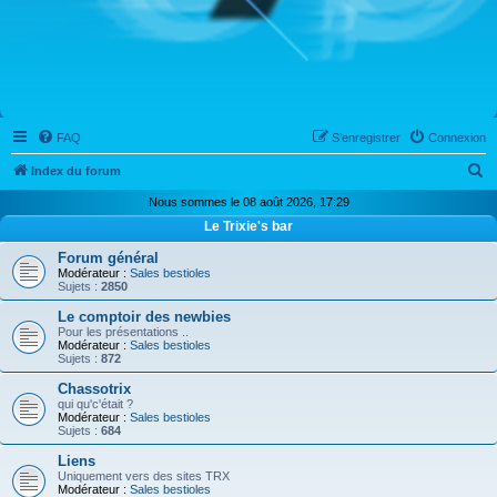
FAQ
S’enregistrer
Connexion
R
Index du forum
e
Nous sommes le 08 août 2026, 17:29
c
Le Trixie's bar
h
Forum général
Modérateur :
Sales bestioles
e
Sujets :
2850
r
Le comptoir des newbies
c
Pour les présentations ..
Modérateur :
Sales bestioles
h
Sujets :
872
e
Chassotrix
qui qu'c'était ?
r
Modérateur :
Sales bestioles
Sujets :
684
Liens
Uniquement vers des sites TRX
Modérateur :
Sales bestioles