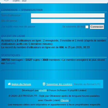
Sujets :
313
CONNEXION
•
S’ENREGISTRER
Nom d’utilisateur :
Mot de passe :
J’ai oublié mon mot de passe
Se souvenir de moi
QUI EST EN LIGNE
Au total il y a
3
utilisateurs en ligne : 2 enregistrés, 0 invisible et 1 invité (d’après le nombre
d’utilisateurs actifs ces 5 dernières minutes)
Le record du nombre d’utilisateurs en ligne est de
656
, le 25 juin 2026, 08:33
STATISTIQUES
399715
messages •
11527
sujets •
3669
membres • Le membre enregistré le plus récent
est
Sampitt
.
Index du forum
Supprimer les cookies
Heures au format
UTC
Développé par
phpBB
® Forum Software © phpBB Limited
© 2026 LESTRIXEUX.FR - Style par Olivieeeer après de longues heures passées
avec Claude ( merci
Claude
)
Les marques citées sont déposées et appartiennent à leurs propriétaires respectifs