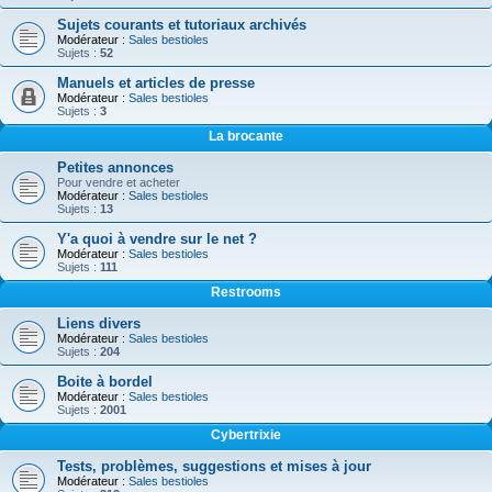
Sujets courants et tutoriaux archivés
Modérateur :
Sales bestioles
Sujets :
52
Manuels et articles de presse
Modérateur :
Sales bestioles
Sujets :
3
La brocante
Petites annonces
Pour vendre et acheter
Modérateur :
Sales bestioles
Sujets :
13
Y'a quoi à vendre sur le net ?
Modérateur :
Sales bestioles
Sujets :
111
Restrooms
Liens divers
Modérateur :
Sales bestioles
Sujets :
204
Boite à bordel
Modérateur :
Sales bestioles
Sujets :
2001
Cybertrixie
Tests, problèmes, suggestions et mises à jour
Modérateur :
Sales bestioles