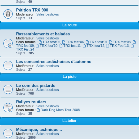
Sujets :
49
Pétition TRX 900
Modérateur :
Sales bestioles
Sujets :
13
La route
Rassemblements et balades
Modérateur :
Sales bestioles
Sous-forums :
TRX fest'05
,
TRX fest'06
,
TRX fest'07
,
TRX fest'08
,
TRX fest'09
,
TRX fest'10
,
TRX fest'11
,
TRX fest'12
,
TRX Fest'13
,
TRX Fist 24
Sujets :
785
Les concentres ardéchoises d'automne
Modérateur :
Sales bestioles
Sujets :
27
La piste
Le coin des pistards
Modérateur :
Sales bestioles
Sujets :
708
Rallyes routiers
Modérateur :
Sales bestioles
Sous-forum :
Dark Dog Moto Tour 2008
Sujets :
35
L'atelier
Mécanique, technique ..
Modérateur :
Sales bestioles
Sujets :
2806