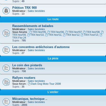
Sujets :
49
Pétition TRX 900
Modérateur :
Sales bestioles
Sujets :
13
La route
Rassemblements et balades
Modérateur :
Sales bestioles
Sous-forums :
TRX fest'05
,
TRX fest'06
,
TRX fest'07
,
TRX fest'08
,
TRX fest'09
,
TRX fest'10
,
TRX fest'11
,
TRX fest'12
,
TRX Fest'13
,
TRX Fist 24
Sujets :
785
Les concentres ardéchoises d'automne
Modérateur :
Sales bestioles
Sujets :
27
La piste
Le coin des pistards
Modérateur :
Sales bestioles
Sujets :
708
Rallyes routiers
Modérateur :
Sales bestioles
Sous-forum :
Dark Dog Moto Tour 2008
Sujets :
35
L'atelier
Mécanique, technique ..
Modérateur :
Sales bestioles
Sujets :
2806