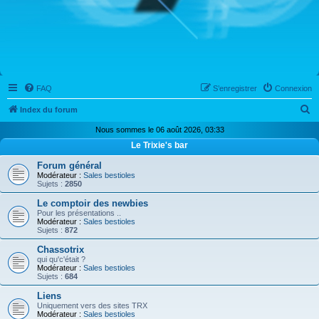
FAQ
S’enregistrer
Connexion
R
Index du forum
e
Nous sommes le 06 août 2026, 03:33
c
Le Trixie's bar
h
Forum général
Modérateur :
Sales bestioles
e
Sujets :
2850
r
Le comptoir des newbies
c
Pour les présentations ..
Modérateur :
Sales bestioles
h
Sujets :
872
e
Chassotrix
qui qu'c'était ?
r
Modérateur :
Sales bestioles
Sujets :
684
Liens
Uniquement vers des sites TRX
Modérateur :
Sales bestioles