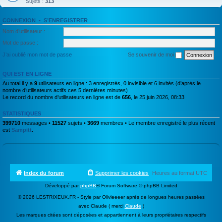
Sujets :
313
CONNEXION
•
S’ENREGISTRER
Nom d’utilisateur :
Mot de passe :
J’ai oublié mon mot de passe
Se souvenir de moi
QUI EST EN LIGNE
Au total il y a
9
utilisateurs en ligne : 3 enregistrés, 0 invisible et 6 invités (d’après le
nombre d’utilisateurs actifs ces 5 dernières minutes)
Le record du nombre d’utilisateurs en ligne est de
656
, le 25 juin 2026, 08:33
STATISTIQUES
399710
messages •
11527
sujets •
3669
membres • Le membre enregistré le plus récent
est
Sampitt
.
Index du forum
Supprimer les cookies
Heures au format
UTC
Développé par
phpBB
® Forum Software © phpBB Limited
© 2026 LESTRIXEUX.FR - Style par Olivieeeer après de longues heures passées
avec Claude ( merci
Claude
)
Les marques citées sont déposées et appartiennent à leurs propriétaires respectifs