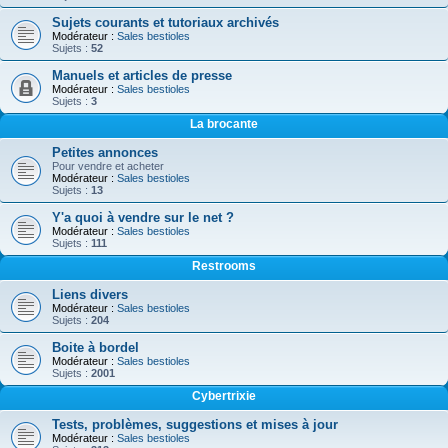
Sujets courants et tutoriaux archivés
Modérateur :
Sales bestioles
Sujets :
52
Manuels et articles de presse
Modérateur :
Sales bestioles
Sujets :
3
La brocante
Petites annonces
Pour vendre et acheter
Modérateur :
Sales bestioles
Sujets :
13
Y'a quoi à vendre sur le net ?
Modérateur :
Sales bestioles
Sujets :
111
Restrooms
Liens divers
Modérateur :
Sales bestioles
Sujets :
204
Boite à bordel
Modérateur :
Sales bestioles
Sujets :
2001
Cybertrixie
Tests, problèmes, suggestions et mises à jour
Modérateur :
Sales bestioles