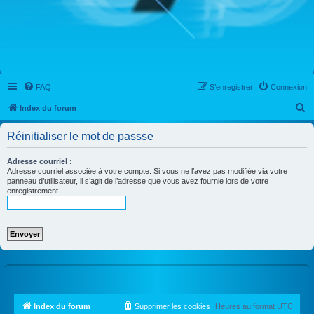
FAQ
S’enregistrer
Connexion
R
Index du forum
e
Réinitialiser le mot de passse
c
h
Adresse courriel :
Adresse courriel associée à votre compte. Si vous ne l’avez pas modifiée via votre
e
panneau d’utilisateur, il s’agit de l’adresse que vous avez fournie lors de votre
enregistrement.
r
c
h
e
r
Index du forum
Supprimer les cookies
Heures au format
UTC