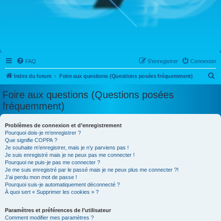
FAQ
S’enregistrer
Connexion
R
Index du forum
Foire aux questions (Questions posées fréquemment)
e
Foire aux questions (Questions posées
c
fréquemment)
h
e
Problèmes de connexion et d’enregistrement
Pourquoi dois-je m’enregistrer ?
r
Que signifie COPPA ?
c
Je souhaite m’enregistrer, mais je n’y parviens pas !
Je suis enregistré mais je ne peux pas me connecter !
h
Pourquoi ne puis-je pas me connecter ?
Je me suis enregistré par le passé mais je ne peux plus me connecter ?!
e
J’ai perdu mon mot de passe !
r
Pourquoi suis-je automatiquement déconnecté ?
À quoi sert « Supprimer les cookies » ?
Paramètres et préférences de l’utilisateur
Comment modifier mes paramètres ?