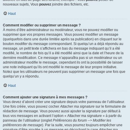
nouveaux sujets, Vous
pouvez
joindre des fichiers, etc.
Haut
Comment modifier ou supprimer un message ?
À moins d’être administrateur ou modérateur, vous ne pouvez modifier ou
supprimer que vos propres messages. Vous pouvez modifier un message
(quelquefois dans une durée limitée après sa publication) en cliquant sur le
bouton
modifier
du message correspondant. Si quelqu’un a déjà répondu au
message, un petit texte s’affichera en bas du message indiquant qu’il a été
modifié, le nombre de fois qu’il a été modifié ainsi que la date et l’heure de la
dernière modification. Ce message n’apparaîtra pas si un modérateur ou un
administrateur modifie le message, cependant ils ont la possibilité de laisser
une note indiquant qu’ils ont modifié le message de leur propre initiative.
Notez que les utilisateurs ne peuvent pas supprimer un message une fois que
quelqu’un y a répondu.
Haut
Comment ajouter une signature à mes messages ?
Vous devez d’abord créer une signature depuis votre panneau de l’utilisateur.
Une fois créée, vous pouvez cocher
Attacher ma signature
sur le formulaire de
rédaction de message. Vous pouvez aussi ajouter la signature par défaut à
tous vos messages en activant l’option « Attacher ma signature » à partir du
panneau de l’utilisateur (onglet
Préférences du forum --> Modifier les
préférences de message
). Par la suite, vous pourrez toujours empêcher une
signature d’être ajoutée à un message en décochant la case
Attacher ma