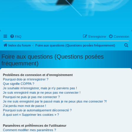
FAQ
S’enregistrer
Connexion
R
Index du forum
Foire aux questions (Questions posées fréquemment)
e
Foire aux questions (Questions posées
c
fréquemment)
h
e
Problèmes de connexion et d’enregistrement
Pourquoi dois-je m’enregistrer ?
r
Que signifie COPPA ?
c
Je souhaite m’enregistrer, mais je n’y parviens pas !
Je suis enregistré mais je ne peux pas me connecter !
h
Pourquoi ne puis-je pas me connecter ?
Je me suis enregistré par le passé mais je ne peux plus me connecter ?!
e
J’ai perdu mon mot de passe !
r
Pourquoi suis-je automatiquement déconnecté ?
À quoi sert « Supprimer les cookies » ?
Paramètres et préférences de l’utilisateur
Comment modifier mes paramètres ?