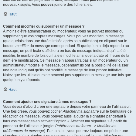
nouveaux sujets, Vous
pouvez
joindre des fichiers, etc.
Haut
Comment modifier ou supprimer un message ?
À moins d’être administrateur ou modérateur, vous ne pouvez modifier ou
supprimer que vos propres messages. Vous pouvez modifier un message
(quelquefois dans une durée limitée après sa publication) en cliquant sur le
bouton
modifier
du message correspondant. Si quelqu’un a déjà répondu au
message, un petit texte s’affichera en bas du message indiquant qu’il a été
modifié, le nombre de fois qu’il a été modifié ainsi que la date et l’heure de la
dernière modification. Ce message n’apparaîtra pas si un modérateur ou un
administrateur modifie le message, cependant ils ont la possibilité de laisser
une note indiquant qu’ils ont modifié le message de leur propre initiative.
Notez que les utilisateurs ne peuvent pas supprimer un message une fois que
quelqu’un y a répondu.
Haut
Comment ajouter une signature à mes messages ?
Vous devez d’abord créer une signature depuis votre panneau de l’utilisateur.
Une fois créée, vous pouvez cocher
Attacher ma signature
sur le formulaire de
rédaction de message. Vous pouvez aussi ajouter la signature par défaut à
tous vos messages en activant l’option « Attacher ma signature » à partir du
panneau de l’utilisateur (onglet
Préférences du forum --> Modifier les
préférences de message
). Par la suite, vous pourrez toujours empêcher une
signature d’être ajoutée à un message en décochant la case
Attacher ma