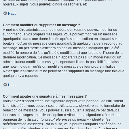
nouveaux sujets, Vous
pouvez
joindre des fichiers, etc.
Haut
Comment modifier ou supprimer un message ?
À moins d’être administrateur ou modérateur, vous ne pouvez modifier ou
supprimer que vos propres messages. Vous pouvez modifier un message
(quelquefois dans une durée limitée après sa publication) en cliquant sur le
bouton
modifier
du message correspondant. Si quelqu’un a déjà répondu au
message, un petit texte s’affichera en bas du message indiquant qu’il a été
modifié, le nombre de fois qu’il a été modifié ainsi que la date et l’heure de la
dernière modification. Ce message n’apparaîtra pas si un modérateur ou un
administrateur modifie le message, cependant ils ont la possibilité de laisser
une note indiquant qu’ils ont modifié le message de leur propre initiative.
Notez que les utilisateurs ne peuvent pas supprimer un message une fois que
quelqu’un y a répondu.
Haut
Comment ajouter une signature à mes messages ?
Vous devez d’abord créer une signature depuis votre panneau de l’utilisateur.
Une fois créée, vous pouvez cocher
Attacher ma signature
sur le formulaire de
rédaction de message. Vous pouvez aussi ajouter la signature par défaut à
tous vos messages en activant l’option « Attacher ma signature » à partir du
panneau de l’utilisateur (onglet
Préférences du forum --> Modifier les
préférences de message
). Par la suite, vous pourrez toujours empêcher une
signature d’être ajoutée à un message en décochant la case
Attacher ma