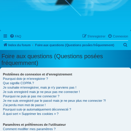
FAQ
S’enregistrer
Connexion
R
Index du forum
Foire aux questions (Questions posées fréquemment)
e
Foire aux questions (Questions posées
c
fréquemment)
h
e
Problèmes de connexion et d’enregistrement
Pourquoi dois-je m’enregistrer ?
r
Que signifie COPPA ?
c
Je souhaite m’enregistrer, mais je n’y parviens pas !
Je suis enregistré mais je ne peux pas me connecter !
h
Pourquoi ne puis-je pas me connecter ?
Je me suis enregistré par le passé mais je ne peux plus me connecter ?!
e
J’ai perdu mon mot de passe !
r
Pourquoi suis-je automatiquement déconnecté ?
À quoi sert « Supprimer les cookies » ?
Paramètres et préférences de l’utilisateur
Comment modifier mes paramètres ?